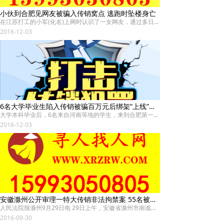
小伙到合肥见网友被骗入传销窝点 逃跑时坠楼身亡
在江苏打工的小军(化名)上网时认识了一女网友，通过多日的聊天，小军很快坠入爱河。为了见女网友，他坐火车来到合肥，不想“女网友”竟是传销人员假扮的。他因此被骗入传销组织，被拘禁21天。更让人痛惜的是，最终他在逃跑时从楼上坠下，永远离开了人世。近日，一男子犯非法拘禁罪在长丰县法院获刑。
2016-12-03
6名大学毕业生陷入传销被骗百万元后绑架“上线”要钱获刑
大学本科毕业后，6名来自河南等地的学生，来到合肥第一份工作就是“传销”。当他们发现被骗后，怒而将上线非法拘禁了1个星期，期间实施殴打，甚至还用打火机烧身。日前，这6名大学生因非法拘禁罪获刑。
2016-12-03
安徽滁州公开审理一特大传销非法拘禁案 55名被告人同庭受审
人民法院报滁州9月29日电 29日上午，安徽省滁州市南谯区人民法院一审公开开庭审理胡涛等55名被告人涉嫌犯组织、领导传销活动罪、非法拘禁罪一案。
2016-09-30