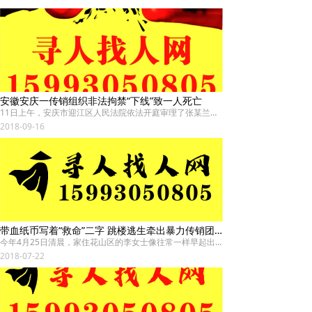
安徽安庆一传销组织非法拘禁“下线”致一人死亡
11日上午，安庆市迎江区人民法院依法开庭审理了张某兰、牟某某、范某某等14名被告人涉嫌非法拘禁罪一案，该案也是迎江区扫黑除恶专项斗争开展以来，检察机关公诉的首例涉恶势力犯罪集团案件。
2018-09-16
带血纸币写着“救命”二字 跳楼逃生牵出暴力传销团伙
今年4月25日清晨，家住花山区的李女士像往常一样早起出门买菜，忽然面前飘下来一张1元纸币，落在自己的面前。
李女士捡起来一看，纸币上竟然用疑似鲜血写着“救命”二字。李女士抬头往上看，结果吓了一跳。面前的楼房6楼，一名男子正艰难地从窗户往外翻。这条小巷平时来往的人很少，李女士吓得跑到远处，拿起手机报了警。
2018-07-22