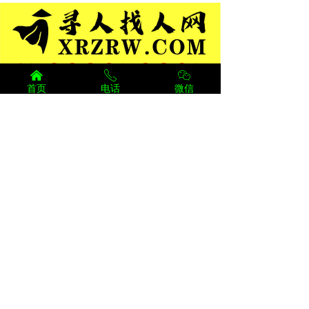
낀
ꂅ
ꀤ
首页
电话
微信
传销女老总卷款失踪 儿遭18名下线拘禁逃跑时坠楼死亡
借口洗澡，小向爬上卫生间窗户，不慎从9楼坠下。逐渐有居民围过来，甚至曾经非法拘禁他的人都围在了他的身旁，他呢喃着“妈妈……”小向的妈妈是一个传销“老总”，今年3月2日，18名幡然悔悟的传销下线找她退钱无果，将小向拘禁。但让这些非法拘禁者未曾想到的是，小向的妈妈因害怕被抓逃离合肥，即便在小向事发多日后仍杳无音讯。昨日记者获悉，黄某等18人已被瑶海区检察院依法批准逮捕。
2016-04-26
河南小伙在安徽合肥为逃离传销坠亡 四人涉嫌非法拘禁被抓
11月9日6时许，一名小伙在省城西二环路与樊洼路交口的金色池塘小区内坠亡，当时其只穿着一双黑色袜子。同住的几名年轻人被警方带走调查。
2015-11-13