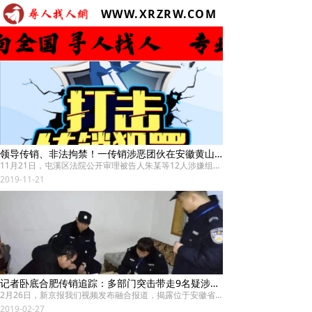
WWW.XRZRW.COM
领导传销、非法拘禁！一传销涉恶团伙在安徽黄山受审
11月21日，屯溪区法院公开审理被告人朱某等12人涉嫌组织、领导传销活动、非法拘禁罪一案，案件公诉人、12名被告人及其辩护人到庭参加诉讼;被告人家属，各镇、街、区直单位工作人员，人民调解员及群众等100余人现场旁听庭审。
2019-11-21
记者卧底合肥传销追踪：多部门突击带走9名疑涉传人员
2月26日，新京报我们视频发布融合报道，揭露位于安徽省合肥市一居民楼内，名为“1040阳光工程”的传销组织涉嫌违法违规行为，引起社会广泛关注。今日(27日)，新京报我们视频记者从合肥市打传办获悉，目前已有一名疑似传销总管级别负责人接受警方调查。
2019-02-27