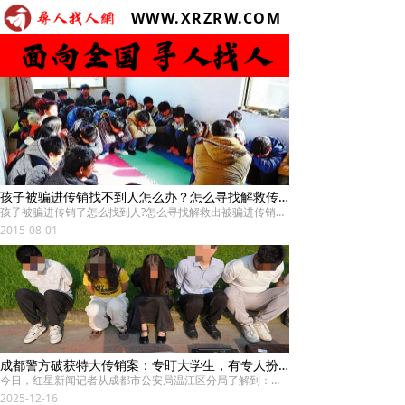
WWW.XRZRW.COM
孩子被骗进传销找不到人怎么办？怎么寻找解救传销人员
孩子被骗进传销了怎么找到人?怎么寻找解救出被骗进传销的孩子?如果是自己的孩子被骗进传销了怎么办?该怎么寻人找人?一旦确认孩子陷入传销，又如何确定寻找方向和所在城市?孩子被骗进传销了，家属去传销寻人需要做什么准备?
2015-08-01
成都警方破获特大传销案：专盯大学生，有专人扮警察考验被抓后话术
今日，红星新闻记者从成都市公安局温江区分局了解到：经数月侦查，温江警方成功摧毁一个特大传销犯罪网络，35名主要犯罪嫌疑人被依法采取刑事强制措施，涉案金额达2300余万元。
2025-12-16