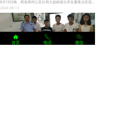
8月10日晚，商洛商州公安分局大赵峪派出所在夏夜治安巡查宣防统一行动中，根据前期摸排线索，在辖区刘塬社区成功捣毁一传销窝点，遣散12名传销人员。
2024-08-13
낀
ꂅ
ꀤ
首页
电话
微信
女大学生到宜春见网友陷传销组织警方打掉多个传销窝点
云南两名女大学生，在交友软件上认识两个“高富帅”，禁不起“男友”的盛情邀请，两个女学生开心赴约，不料等待她们的却是传销的陷阱。
2024-08-08
银川市永宁县捣毁23个传销窝点
6月4日晚21时，永宁县公安局经侦大队在前期严密侦查下，集中警力，在有关单位支持和大力配合下，采取统一行动，对辖区传销违法犯罪团伙发动链条式打击。经过两天两夜持续战斗，共捣毁传销窝点25个，抓获渉传违法犯罪嫌疑人31名，查明该团伙在永宁及银川组织体系及结构，依法对18名骨干成员采取刑事拘留等强制措施，对其余违法人员依法予以行政处罚并遣返，为下一步彻底铲除传销违法犯罪在永宁辖区生存土壤打下坚实基础。
2024-06-12