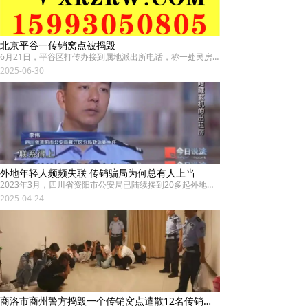
北京平谷一传销窝点被捣毁
6月21日，平谷区打传办接到属地派出所电话，称一处民房涉嫌多人从事传销活动。区打传办迅速响应、应急调度，协调镇市场所、执法大队值班组和属地派出所、镇政府综治办一同赶赴举报地点。
2025-06-30
外地年轻人频频失联 传销骗局为何总有人上当
2023年3月，四川省资阳市公安局已陆续接到20多起外地年轻人失联案。根据报案人提供的信息，警方注意到，这些失联人员大多声称来资阳工作、培训，他们的态度时好时坏，好的时候向父母要钱，差的时候则拒绝和父母见面。
2025-04-24
商洛市商州警方捣毁一个传销窝点遣散12名传销人员