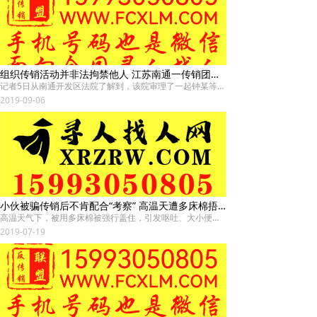
组织传销活动并非法拘禁他人 江苏南通一传销团伙27人被告受审
记者5日从南通开发区法院了解到，该院审理了一起钟某等27名被告人涉嫌犯组织领导传销活动罪、非法拘禁罪案件。这也是2018年底市公安局破获的6个传销组织之一。
2019-09-06
小伙被骗传销后不肯配合“考察” 高温天遭多床棉捂盖被热死
高温天气下，被用多床棉被强行盖住，引发呕吐、大小便失禁、抽搐、昏迷等症状，两天不到便因热射病而死亡——2018年7月，河南小伙韩元被人以找工作为由骗到江苏镇江，没想到陷入传销陷阱，有去无回。
2019-07-19