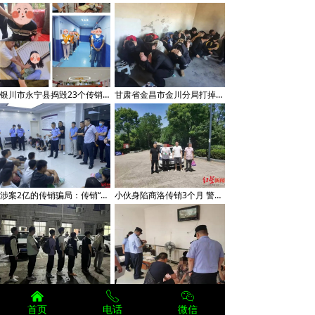
银川市永宁县捣毁23个传销窝点
甘肃省金昌市金川分局打掉一个传销团伙抓获涉案人员32人
涉案2亿的传销骗局：传销“底层”啃土豆白菜供“高层”挥金如土
小伙身陷商洛传销3个月 警方在密林山间将其解救
낀
ꂅ
ꀤ
商洛商州捣毁一个传销窝点遣散8名传销人员
北京平谷区打击传销窝点 成功解救被骗传销人员
首页
电话
微信