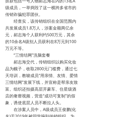
抓获包括一号人物郝志海在内的13名A
级成员，一举捣毁了这一横跨多省市的
传销诈骗犯罪团伙。
经查实，该传销组织在全国范围内
共发展成员1.8万人，涉案金额两亿余
元，郝志海个人获利约500万元，其余
的10余名A级别人员获利在8万元到100
万元不等。
“三情结网”洗脑套餐
郝志海交代，传销组织以购买化妆
品为幌子，收取2800元门槛费，通过七
天培训，教唆成员“用亲情、友情、爱情
三情结网”发展下线，并宣称是帮亲友致
富。组织还拍摄高层开豪车、住星级酒
店的奢靡视频，营造“成功可复制”的假
象，诱使底层人员不断拉人头。
在涉案人员中，A级成员王俊鹏(化
名)于2019年被同学骗到传销组织，为