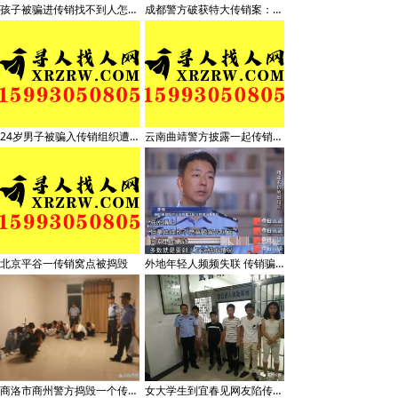
孩子被骗进传销找不到人怎么办？怎么寻找解救传销人员
成都警方破获特大传销案：专盯大学生，有专人扮警察考验被抓后话术
24岁男子被骗入传销组织遭折磨致死
云南曲靖警方披露一起传销案件侦破细节：24岁男子因不顺从遭折磨致死
北京平谷一传销窝点被捣毁
外地年轻人频频失联 传销骗局为何总有人上当
商洛市商州警方捣毁一个传销窝点遣散12名传销人员
女大学生到宜春见网友陷传销组织警方打掉多个传销窝点