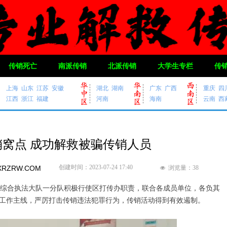
传销死亡
南派传销
北派传销
大学生专栏
传
上海
山东
江苏
安徽
湖北
湖南
广东
广西
重庆
四
江西
浙江
福建
河南
海南
云南
西
窝点 成功解救被骗传销人员
创建时间：
2023-07-24
17:40
RZRW.COM
浏览量：
38
넶
综合执法大队一分队积极行使区打传办职责，联合各成员单位，各负其
为工作主线，严厉打击传销违法犯罪行为，传销活动得到有效遏制。