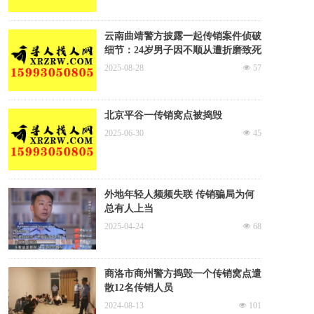
云南曲靖警方披露一起传销案件侦破
细节：24岁男子因不顺从遭折磨致死
2025-08-28
넶
57
北京平谷一传销窝点被捣毁
2025-06-30
넶
45
外地年轻人频频失联 传销骗局为何
总有人上当
2025-04-24
넶
68
商洛市商州警方捣毁一个传销窝点遣
散12名传销人员
2024-08-13
넶
101