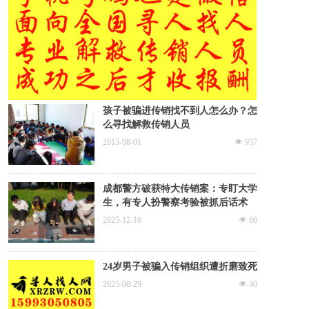
孩子被骗进传销找不到人怎么办？怎
么寻找解救传销人员
2015-08-01
넶
957
成都警方破获特大传销案：专盯大学
生，有专人扮警察考验被抓后话术
2025-12-16
넶
66
24岁男子被骗入传销组织遭折磨致死
2025-08-29
넶
40