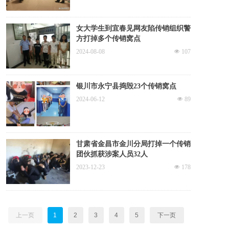
女大学生到宜春见网友陷传销组织警
方打掉多个传销窝点
2024-08-08
넶
107
银川市永宁县捣毁23个传销窝点
2024-06-12
넶
89
甘肃省金昌市金川分局打掉一个传销
团伙抓获涉案人员32人
2023-12-23
넶
178
上一页
1
2
3
4
5
下一页