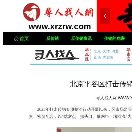
넳
www.xrzrw.com
ꀇ
首页
反传销
反传销资讯
传销的危害
北京
天津
河北
ꀇ
首页
山西
内蒙古
北京平谷区打击传销
寻人找人网 WWW.X
2023年打击传销专项整治行动开展以来，区市场监管
责、密切配合，以“端窝点、抓头目、摧网络、堵回流”