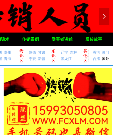
넲
销骗术
传销案例
受害者讲述
反传故事
川
贵州
陕西
甘肃
辽宁
吉林
香港
澳门
藏
青海
宁夏
新疆
黑龙江
台湾
国外