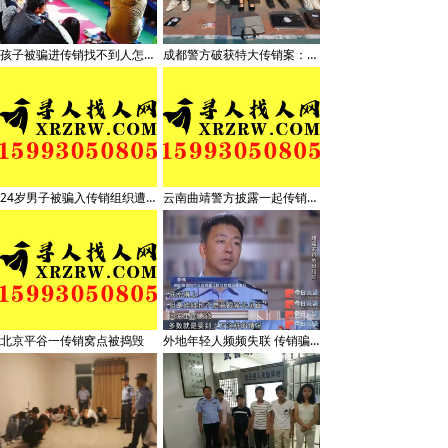
孩子被骗进传销找不到人怎么办？怎么寻找解救传销人员
成都警方破获特大传销案：专盯大学生，有专人扮警察考验被抓后话术
24岁男子被骗入传销组织遭折磨致死
云南曲靖警方披露一起传销案件侦破细节：24岁男子因不顺从遭折磨致死
北京平谷一传销窝点被捣毁
外地年轻人频频失联 传销骗局为何总有人上当