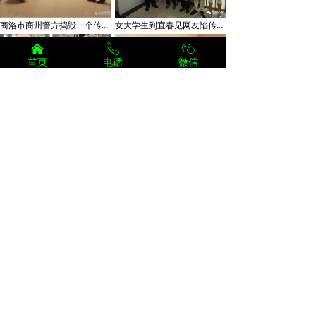
商洛市商州警方捣毁一个传销窝点遣散12名传销人员
女大学生到宜春见网友陷传销组织警方打掉多个传销窝点
낀
ꂅ
ꀤ
首页
电话
微信
银川市永宁县捣毁23个传销窝点
甘肃省金昌市金川分局打掉一个传销团伙抓获涉案人员32人
涉案2亿的传销骗局：传销“底层”啃土豆白菜供“高层”挥金如土
小伙身陷商洛传销3个月 警方在密林山间将其解救