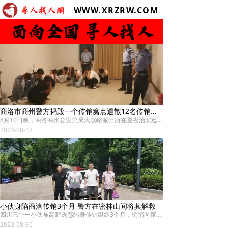
WWW.XRZRW.COM
商洛市商州警方捣毁一个传销窝点遣散12名传销人员
8月10日晚，商洛商州公安分局大赵峪派出所在夏夜治安巡查宣防统一行动中，根据前期摸排线索，在辖区刘塬社区成功捣毁一传销窝点，遣散12名传销人员。
2024-08-13
小伙身陷商洛传销3个月 警方在密林山间将其解救
四川巴中一小伙被高薪诱惑陷身传销组织3个月，悄悄向家人发送QQ信息求救，其父随后报警。巴中经开区警方高度重视，近日组织专班人马前往陕西商洛，最终根据小伙传来的图片，循迹追踪，在密林山间将小伙成功解救。
2023-08-30