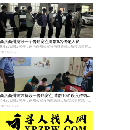
商洛商州捣毁一个传销窝点遣散8名传销人员
8月25日晚8时许，商洛商州公安分局城关派出所按照分局统一安排部署，开展夏夜治安巡查宣防集中统一行动。
22时许，民警在商州区文卫路发现一处传销窝点，遣散8名误入传销组织的人员。 经核查，现场传销人员共8人，分别来自贵州、四川等地，以介绍职业、招聘兼职为由聚集在一起进行传销，民警逐一核对采集信息后，对其耐心教育，讲解法律政策，联系到家属后统一遣返。
2023-08-28
商洛商州警方捣毁一传销窝点 遣散10名误入传销人员
7月20日晚8时许，商州公安分局陈塬派出所按照分局统一安排部署，开展夏夜治安巡查宣防集中统一行动，在张坡社区发现一传销窝点，遣散10名误入传销组织的人员。
2023-07-24