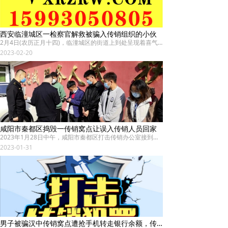
西安临潼城区一检察官解救被骗入传销组织的小伙
2月4日(农历正月十四)，临潼城区的街道上到处呈现着喜气洋洋节日的氛围。“给你说叫你别跑，你偏要胡跑，这下让我逮住了，看你往哪儿跑?走，跟我回去!”一个青年男子在训斥这个胆怯的小伙子，说着就抬手打他……这一幕恰巧被正在散步的检察官龙国强撞见。
2023-02-20
咸阳市秦都区捣毁一传销窝点让误入传销人员回家
2023年1月28日中午，咸阳市秦都区打击传销办公室接到群众举报称：“在秦都辖区老彩虹小区内有一传销窝点”。区市场监管综合执法大队联合渭西市场监督管理所派驻组和彩虹派出所对老彩虹小区进行排查，捣毁一处非法传销组织窝点，成功解救出张某等十五人并依法将其带回审查。
2023-01-31
男子被骗汉中传销窝点遭抢手机转走银行余额，传销成员被以抢劫罪追究刑责