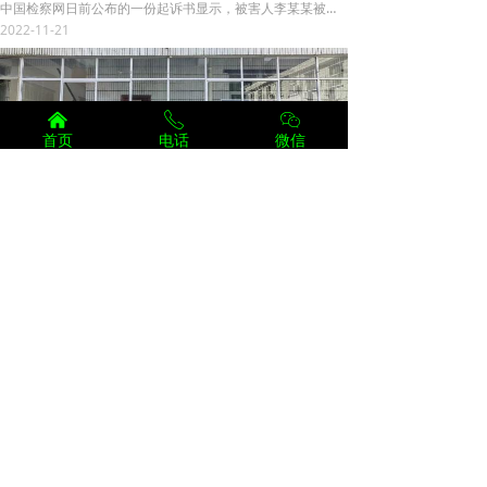
中国检察网日前公布的一份起诉书显示，被害人李某某被骗至传销组织后拒绝加入该传销组织，其后被打，传销组织成员还夺走了他的手机，转走了微信绑定的银行卡大部分余额。
2022-11-21
낀
ꂅ
ꀤ
首页
电话
微信
“网恋”、介绍工作被骗入传销，商州公安捣毁一处传销窝点遣返17人
11月1日6时许，商州公安分局城关派出所在州城路对出租房屋进行突击检查时，民警在一出租房内发现有多人聚集，且堆放着大量生活用品、被褥、行李等。
2022-11-04
小伙到咸阳见网友被骗传销窝点，在取款单上写“救命”终获救
被女网友以见面介绍工作为由，骗至咸阳陷入传销窝点，河南小伙马某在被传销人员挟持到银行取款时，在取款单背面写下“我被骗入传销窝点，救命”。银行工作人员报警后，警方随即将看守小伙的传销人员控制，传销窝点被端掉。
2022-09-08